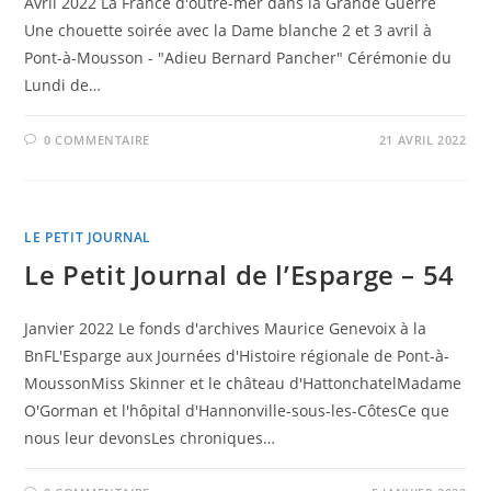
Avril 2022 La France d'outre-mer dans la Grande Guerre
Une chouette soirée avec la Dame blanche 2 et 3 avril à
Pont-à-Mousson - "Adieu Bernard Pancher" Cérémonie du
Lundi de…
0 COMMENTAIRE
21 AVRIL 2022
LE PETIT JOURNAL
Le Petit Journal de l’Esparge – 54
Janvier 2022 Le fonds d'archives Maurice Genevoix à la
BnFL'Esparge aux Journées d'Histoire régionale de Pont-à-
MoussonMiss Skinner et le château d'HattonchatelMadame
O'Gorman et l'hôpital d'Hannonville-sous-les-CôtesCe que
nous leur devonsLes chroniques…