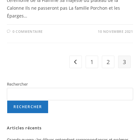
cérémonie de la Flamme Sa majesté du plateau de la
Calonne Ils ne passeront pas La famille Porchon et les
Éparges…
0 COMMENTAIRE
10 NOVEMBRE 2021
1
2
3
Go to the previous page
Rechercher
RECHERCHER
Articles récents
Grande guerre : les élèves entendent correspondances et poèmes