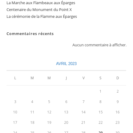
La Marche aux Flambeaux aux Éparges
Centenaire du Monument du Point X
La cérémonie de la Flamme aux Éparges
Commentaires récents
Aucun commentaire à afficher.
AVRIL 2023
L
M
M
J
V
S
D
1
2
3
4
5
6
7
8
9
10
11
12
13
14
15
16
17
18
19
20
21
22
23
24
25
26
27
28
29
30