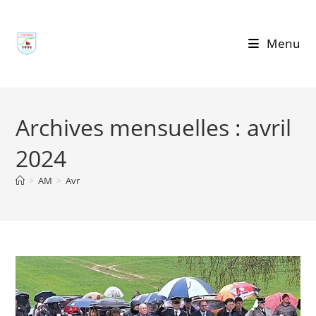
Skip
to
Menu
content
Archives mensuelles : avril
2024
>
AM
>
Avr