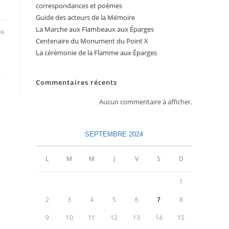
correspondances et poèmes
Guide des acteurs de la Mémoire
La Marche aux Flambeaux aux Éparges
24
Centenaire du Monument du Point X
La cérémonie de la Flamme aux Éparges
Commentaires récents
Aucun commentaire à afficher.
SEPTEMBRE 2024
L
M
M
J
V
S
D
1
2
3
4
5
6
7
8
9
10
11
12
13
14
15