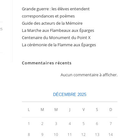
Grande guerre : les élèves entendent
correspondances et poèmes
Guide des acteurs de la Mémoire
25
La Marche aux Flambeaux aux Éparges
Centenaire du Monument du Point X
La cérémonie de la Flamme aux Éparges
Commentaires récents
Aucun commentaire à afficher.
DÉCEMBRE 2025
L
M
M
J
V
S
D
1
2
3
4
5
6
7
8
9
10
11
12
13
14