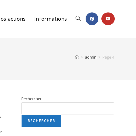
os actions
Informations
Toggle
website
>
admin
>
Page 4
search
Rechercher
e
RECHERCHER
e