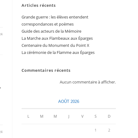
Articles récents
Grande guerre : les élèves entendent
correspondances et poèmes
Guide des acteurs de la Mémoire
24
La Marche aux Flambeaux aux Éparges
Centenaire du Monument du Point X
La cérémonie de la Flamme aux Éparges
Commentaires récents
Aucun commentaire à afficher.
r
AOÛT 2026
L
M
M
J
V
S
D
1
2
24