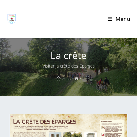
Menu
La crête
Visiter la crête des Éparges
>
La crête