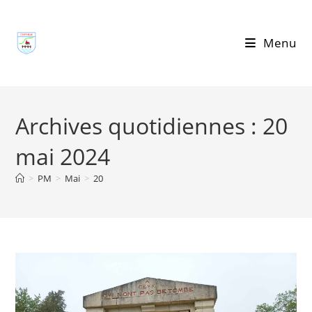
Skip
to
Menu
content
Archives quotidiennes : 20
mai 2024
>
PM
>
Mai
>
20